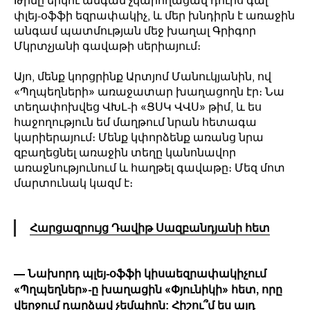
Թիմը երկու անգամ չկարողացավ դուրս գալ
փլեյ-օֆֆի եզրափակիչ, և մեր խնդիրն է առաջին
անգամ պատմության մեջ խաղալ Գրիգոր
Մկրտչյանի գավաթի սերիայում։
Այո, մենք կորցրինք Արտյոմ Մանուկյանին, ով
«Պղպեղների» առաջատար խաղացողն էր։ Նա
տեղափոխվեց ՎԽԼ-ի «ՑՍԿ ՎՎՍ» թիմ, և ես
հաջողություն եմ մաղթում նրան հետագա
կարիերայում։ Մենք կփորձենք առանց նրա
զբաղեցնել առաջին տեղը կանոնավոր
առաջնությունում և հաղթել գավաթը։ Մեզ մոտ
մարտունակ կազմ է։
Հարցազրույց Դավիթ Սազբանդյանի հետ
— Նախորդ պլեյ-օֆֆի կիսաեզրափակիչում
«Պղպեղներ»-ը խաղացին «Փյունիկի» հետ, որը
վերջում դարձավ չեմպիոն: Հիշու՞մ ես այդ