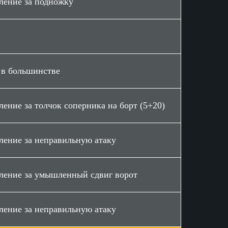
ление за подножку
% сейвов
Мин.
80%
60
 в большинстве
ление за толчок соперника на борт (5+20)
ление за неправильную атаку
ление за умышленный сдвиг ворот
ление за неправильную атаку