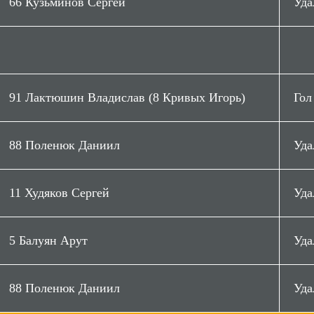
66 Кузьминов Сергей
Уда
йбы пропущено
Сейвы
Все броски
6
24
30
91 Лактюшин Владислав (8 Кривых Игорь)
Гол
88 Поленюк Даниил
Уда
11 Худяков Сергей
Уда
5 Балуян Арут
Уда
88 Поленюк Даниил
Уда