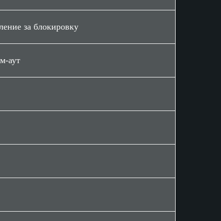
ление за блокировку
м-аут