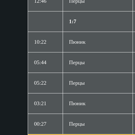
Вратари
12:46
Перцы
Ша
Балуян Арут
1:7
5
Вратарь
10:22
Пюник
05:44
Перцы
05:22
Перцы
03:21
Пюник
00:27
Перцы