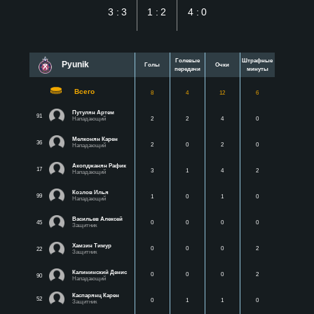
3:3
1:2
4:0
Голевые
Штрафные
Pyunik
Голы
Очки
передачи
минуты
Всего
8
4
12
6
Путулян Артем
91
Нападающий
2
2
4
0
Мелконян Карен
36
2
0
2
0
Нападающий
Акопджанян Рафик
17
3
1
4
2
Нападающий
Козлов Илья
99
1
0
1
0
Нападающий
Васильев Алексей
45
0
0
0
0
Защитник
Хамзин Тимур
0
0
0
2
22
Защитник
Калининский Денис
0
0
0
2
90
Нападающий
Каспарянц Карен
52
0
1
1
0
Защитник